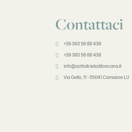
Contattaci
+39 393 56 88 438
+39 393 56 88 438
info@sottoilcieloditoscana.it
Via Gello, 11 - 55041 Camaiore LU