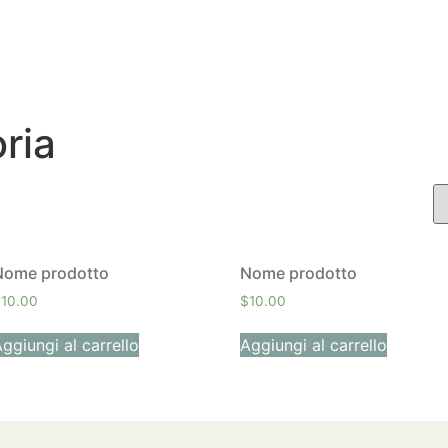
Sotto il Cielo di Toscana
AGRI-RELAIS
ria
Nome prodotto
Nome prodotto
$
10.00
$
10.00
ggiungi al carrello
Aggiungi al carrello