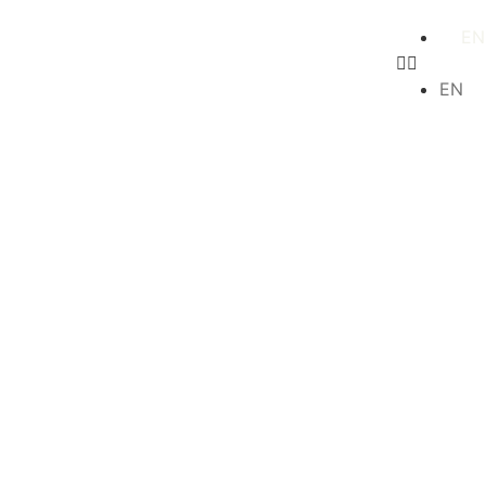
Sotto il Cielo di Toscana
EN
AGRI-RELAIS
EN