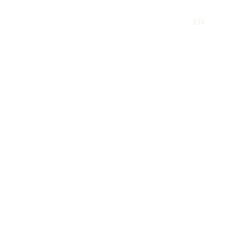
Sotto il Cielo di Toscana
EN
AGRI-RELAIS